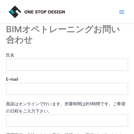
内
容
を
ス
BIMオペトレーニングお問い
キ
合わせ
ッ
プ
氏名
E-mail
面談はオンラインで行います。所要時間は約1時間です。ご希望
の日程をご入力下さい。